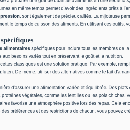
ste à préparer une grande quantité d'aliments en une seule fois, 
gumes en même temps permet d'avoir des ingrédients prêts à l'em
 pression
, sont également de précieux alliés. La mijoteuse per
ent le temps de cuisson des aliments. En utilisant ces outils, v
 spécifiques
s alimentaires
spécifiques pour inclure tous les membres de la 
 aux besoins variés tout en préservant le goût et la nutrition.
cettes classiques est une solution pratique. Par exemple, rempla
luten. De même, utiliser des alternatives comme le lait d'amande
ière d'assurer une alimentation variée et équilibrée. Des pla
es protéines végétales, comme les lentilles ou les pois chiches, 
aires favorise une atmosphère positive lors des repas. Cela enc
des préférences et des restrictions de chacun, vous pouvez cré