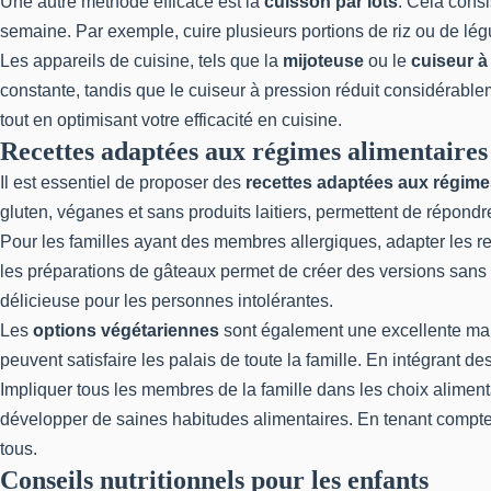
Une autre méthode efficace est la
cuisson par lots
. Cela consi
semaine. Par exemple, cuire plusieurs portions de riz ou de lé
Les appareils de cuisine, tels que la
mijoteuse
ou le
cuiseur à
constante, tandis que le cuiseur à pression réduit considérablem
tout en optimisant votre efficacité en cuisine.
Recettes adaptées aux régimes alimentaires
Il est essentiel de proposer des
recettes adaptées aux régime
gluten, véganes et sans produits laitiers, permettent de répondre
Pour les familles ayant des membres allergiques, adapter les re
les préparations de gâteaux permet de créer des versions sans g
délicieuse pour les personnes intolérantes.
Les
options végétariennes
sont également une excellente man
peuvent satisfaire les palais de toute la famille. En intégrant d
Impliquer tous les membres de la famille dans les choix aliment
développer de saines habitudes alimentaires. En tenant compte 
tous.
Conseils nutritionnels pour les enfants