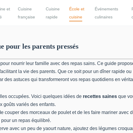
ine et
Cuisine
Cuisine
École et
Événements
é
française
rapide
cuisine
culinaires
ue pour les parents pressés
ur nourrir leur famille avec des repas sains. Ce guide propose d
 facilitant la vie des parents. Que ce soit pour un dîner rapide 
ar des astuces qui transformeront vos repas quotidiens en vérit
milles occupées. Voici quelques idées de
recettes saines
que vou
x goûts variés des enfants.
it de couper des morceaux de poulet et de les faire mariner avec 
 pour un repas équilibré.
erve avec un peu de yaourt nature, ajoutez des légumes croqua