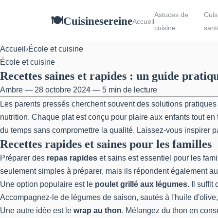
Astuces de
Cuis
Cuisinesereine
🍽
Accueil
cuisine
sant
Accueil
›
École et cuisine
École et cuisine
Recettes saines et rapides : un guide pratiq
Ambre — 28 octobre 2024 — 5 min de lecture
Les parents pressés cherchent souvent des solutions pratiques po
nutrition. Chaque plat est conçu pour plaire aux enfants tout en
du temps sans compromettre la qualité. Laissez-vous inspirer p
Recettes rapides et saines pour les familles
Préparer des
repas rapides
et sains est essentiel pour les fa
seulement simples à préparer, mais ils répondent également au
Une option populaire est le
poulet grillé aux légumes
. Il suff
Accompagnez-le de légumes de saison, sautés à l'huile d'olive,
Une autre idée est le
wrap au thon
. Mélangez du thon en cons