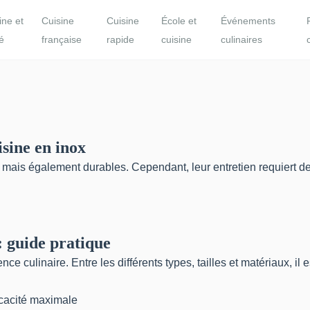
ine et
Cuisine
Cuisine
École et
Événements
é
française
rapide
cuisine
culinaires
isine en inox
ais également durables. Cependant, leur entretien requiert des a
: guide pratique
e culinaire. Entre les différents types, tailles et matériaux, il 