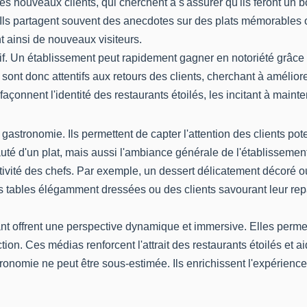
es nouveaux clients, qui cherchent à s'assurer qu'ils feront un b
Ils partagent souvent des anecdotes sur des plats mémorables o
nt ainsi de nouveaux visiteurs.
catif. Un établissement peut rapidement gagner en notoriété grâc
sont donc attentifs aux retours des clients, cherchant à amélior
façonnent l'identité des restaurants étoilés, les incitant à main
gastronomie. Ils permettent de capter l'attention des clients poten
té d'un plat, mais aussi l'ambiance générale de l'établissement
ivité des chefs. Par exemple, un dessert délicatement décoré o
 tables élégamment dressées ou des clients savourant leur rep
nt offrent une perspective dynamique et immersive. Elles permet
on. Ces médias renforcent l'attrait des restaurants étoilés et aide
nomie ne peut être sous-estimée. Ils enrichissent l'expérience c