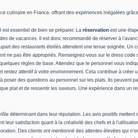
ence culinaire en France, offrant des expériences inégalées gr
 il est essentiel de bien se préparer. La
réservation
est une étap
des de vacances. Il est donc recommandé de réserver à l'avance,
upart des restaurants étoilés attendent une tenue soignée. Un 
vent ne pas être appropriés. Renseignez-vous sur le dress code 
e quelques règles de base. Attendez que le personnel vous indiqu
ort et restez attentif à votre environnement. Cela contribue à cré
à poser des questions au personnel sur les plats. Ils peuvent pa
que plat et de ressentir les saveurs. Une expérience dans un res
rôle déterminant dans leur réputation. Les avis positifs mettent 
leur satisfaction quant à la créativité des chefs et à l'utilisati
ration. Des clients ont mentionné des attentes élevées qui n'on