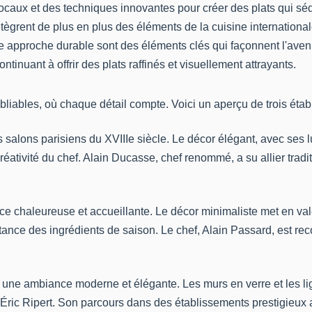
ocaux et des techniques innovantes pour créer des plats qui séd
ntègrent de plus en plus des éléments de la cuisine international
une approche durable sont des éléments clés qui façonnent l'aven
inuant à offrir des plats raffinés et visuellement attrayants.
ubliables, où chaque détail compte. Voici un aperçu de trois ét
 salons parisiens du XVIIIe siècle. Le décor élégant, avec ses l
réativité du chef. Alain Ducasse, chef renommé, a su allier trad
 chaleureuse et accueillante. Le décor minimaliste met en valeu
ortance des ingrédients de saison. Le chef, Alain Passard, est 
e une ambiance moderne et élégante. Les murs en verre et les li
f Éric Ripert. Son parcours dans des établissements prestigieux a