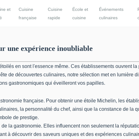
ine et
Cuisine
Cuisine
École et
Événements
é
française
rapide
cuisine
culinaires
ur une expérience inoubliable
ts étoilés en sont l'essence même. Ces établissements ouvrent l
e de découvertes culinaires, notre sélection met en lumière dix r
ons gastronomiques qui éveilleront vos papilles.
astronomie française. Pour obtenir une étoile Michelin, les établ
culinaires, la personnalité du chef, ainsi que la constance de la
mbole de prestige.
n de la gastronomie. Elles influencent non seulement la réputat
hant à découvrir des saveurs uniques et des expériences culinai