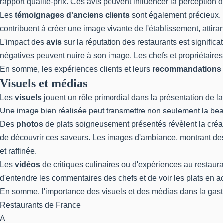
rapport qualité-prix. Ces avis peuvent influencer la perception d
Les
témoignages d'anciens clients
sont également précieux. 
contribuent à créer une image vivante de l'établissement, attira
L'impact des
avis
sur la réputation des restaurants est signifi
négatives peuvent nuire à son image. Les chefs et propriétaires 
En somme, les expériences clients et leurs
recommandations
Visuels et médias
Les
visuels
jouent un rôle primordial dans la présentation de la 
Une image bien réalisée peut transmettre non seulement la beau
Des
photos
de plats soigneusement présentés révèlent la créat
de découvrir ces saveurs. Les images d'ambiance, montrant des
et raffinée.
Les
vidéos
de critiques culinaires ou d'expériences au restaura
d'entendre les commentaires des chefs et de voir les plats en acti
En somme, l'importance des visuels et des médias dans la gastro
Restaurants de France
A