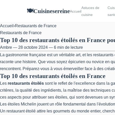
Astuces de
Cuis
Cuisinesereine
🍽
Accueil
cuisine
sant
Accueil
›
Restaurants de France
Restaurants de France
Top 10 des restaurants étoilés en France po
Ambre — 28 octobre 2024 — 6 min de lecture
La gastronomie française est un véritable art, et les restauran
raconte une histoire. Que vous soyez épicurien ou novice en quêt
rencontrent. Préparez-vous à vous émerveiller face à des créati
Top 10 des restaurants étoilés en France
Les
restaurants étoilés
sont le reflet de l'excellence dans la g
critères, la qualité des ingrédients, la maîtrise des techniques 
ces aspects pour attribuer ses étoiles, qui sont devenues un sy
Les étoiles Michelin jouent un rôle fondamental dans l'évolutio
Un restaurant étoilé attire les gourmets du monde entier, cherc